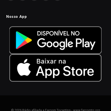
Nosso App
© 2026 Rádio afiliada a Farcom Tocantins - www.farcomto.org