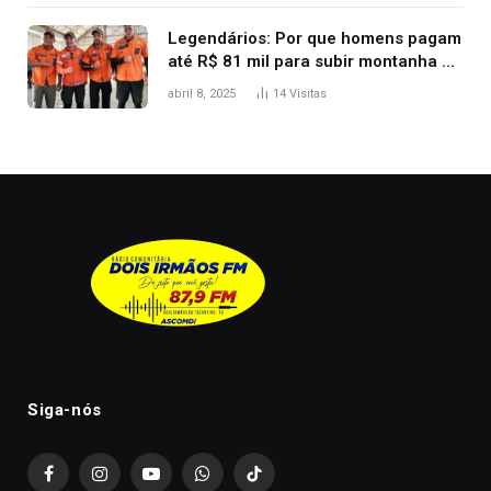
Legendários: Por que homens pagam
até R$ 81 mil para subir montanha e
melhorar casamento?
abril 8, 2025
14
Visitas
Siga-nós
Facebook
Instagram
YouTube
WhatsApp
TikTok