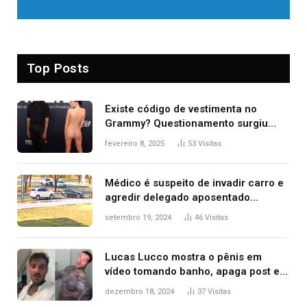
Top Posts
Existe código de vestimenta no
Grammy? Questionamento surgiu
após Bianca Censori, mulher de
fevereiro 8, 2025
53
Visitas
Kanye West, aparecer nua na
premiação
Médico é suspeito de invadir carro e
agredir delegado aposentado
durante confusão no trânsito
setembro 19, 2024
46
Visitas
Lucas Lucco mostra o pênis em
vídeo tomando banho, apaga post e
diz ‘foi mal’
dezembro 18, 2024
37
Visitas