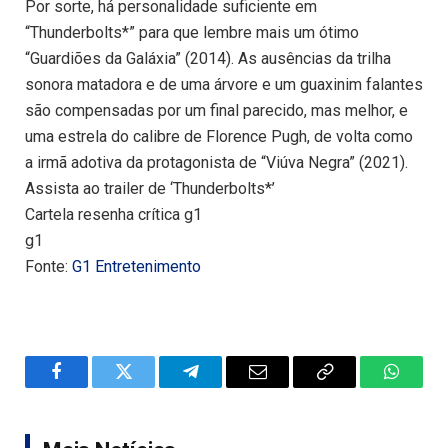
Por sorte, há personalidade suficiente em
“Thunderbolts*” para que lembre mais um ótimo
“Guardiões da Galáxia” (2014). As ausências da trilha
sonora matadora e de uma árvore e um guaxinim falantes
são compensadas por um final parecido, mas melhor, e
uma estrela do calibre de Florence Pugh, de volta como
a irmã adotiva da protagonista de “Viúva Negra” (2021).
Assista ao trailer de ‘Thunderbolts*’
Cartela resenha crítica g1
g1
Fonte:
G1 Entretenimento
Facebook
Twitter
Telegram
Email
Copy
WhatsA
Link