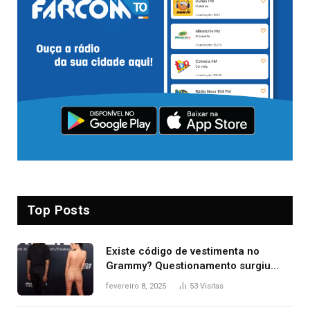
Top Posts
Existe código de vestimenta no
Grammy? Questionamento surgiu
após Bianca Censori, mulher de
fevereiro 8, 2025
53
Visitas
Kanye West, aparecer nua na
premiação