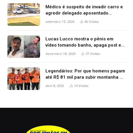
Médico é suspeito de invadir carro e
agredir delegado aposentado
durante confusão no trânsito
setembro 19, 2024
46
Visitas
Lucas Lucco mostra o pênis em
vídeo tomando banho, apaga post e
diz ‘foi mal’
dezembro 18, 2024
37
Visitas
Legendários: Por que homens pagam
até R$ 81 mil para subir montanha e
melhorar casamento?
abril 8, 2025
14
Visitas