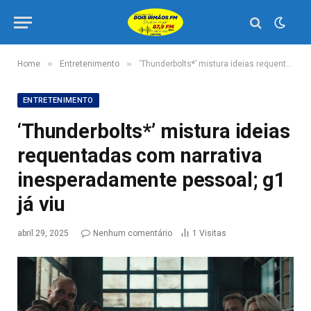
»
»
Home
Entretenimento
‘Thunderbolts*’ mistura ideias requentadas com narrativa inesperadamente pessoal; g1 já viu
ENTRETENIMENTO
‘Thunderbolts*’ mistura ideias
requentadas com narrativa
inesperadamente pessoal; g1
já viu
abril 29, 2025
Nenhum comentário
1
Visitas