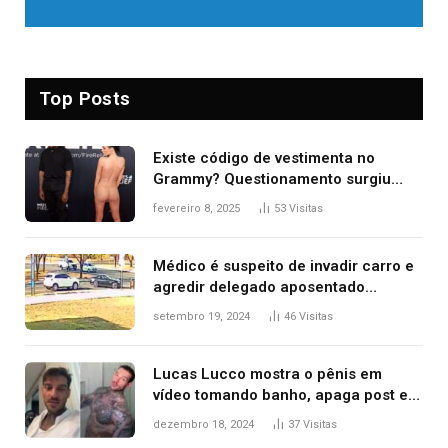
Top Posts
Existe código de vestimenta no
Grammy? Questionamento surgiu
após Bianca Censori, mulher de
fevereiro 8, 2025
53
Visitas
Kanye West, aparecer nua na
premiação
Médico é suspeito de invadir carro e
agredir delegado aposentado
durante confusão no trânsito
setembro 19, 2024
46
Visitas
Lucas Lucco mostra o pênis em
vídeo tomando banho, apaga post e
diz ‘foi mal’
dezembro 18, 2024
37
Visitas