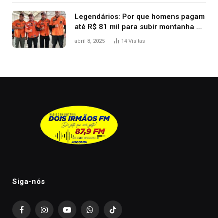
Legendários: Por que homens pagam
até R$ 81 mil para subir montanha e
melhorar casamento?
abril 8, 2025
14
Visitas
Siga-nós
Facebook
Instagram
YouTube
WhatsApp
TikTok