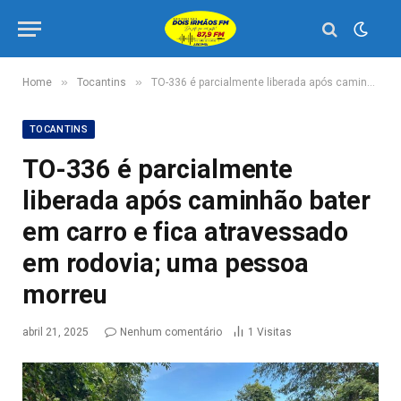
»
»
Home
Tocantins
TO-336 é parcialmente liberada após caminhão bater em carro e fica atravessado em rodovia; uma pessoa morreu
TOCANTINS
TO-336 é parcialmente
liberada após caminhão bater
em carro e fica atravessado
em rodovia; uma pessoa
morreu
abril 21, 2025
Nenhum comentário
1
Visitas