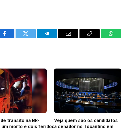
Facebook
Twitter
Telegram
Email
Copy
WhatsA
Link
de trânsito na BR-
Veja quem são os candidatos
a um morto e dois feridos
a senador no Tocantins em