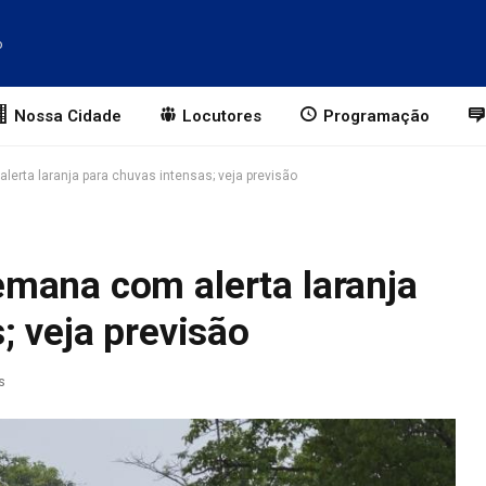
o
Nossa Cidade
Locutores
Programação
rta laranja para chuvas intensas; veja previsão
mana com alerta laranja
; veja previsão
s