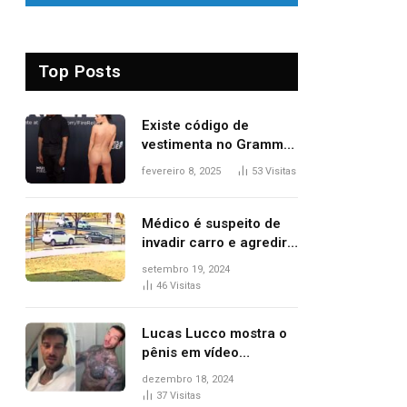
Top Posts
Existe código de
vestimenta no Grammy?
Questionamento surgiu
fevereiro 8, 2025
53
Visitas
após Bianca Censori,
mulher de Kanye West,
aparecer nua na
Médico é suspeito de
premiação
invadir carro e agredir
delegado aposentado
setembro 19, 2024
durante confusão no
46
Visitas
trânsito
Lucas Lucco mostra o
pênis em vídeo
tomando banho, apaga
dezembro 18, 2024
post e diz ‘foi mal’
37
Visitas