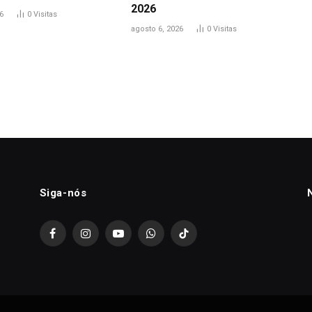
2026
6
0
Visitas
agosto 6, 2026
0
Visitas
Siga-nós
Facebook
Instagram
YouTube
WhatsApp
TikTok