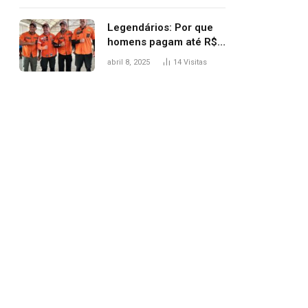
Legendários: Por que
homens pagam até R$
81 mil para subir
abril 8, 2025
14
Visitas
montanha e melhorar
casamento?