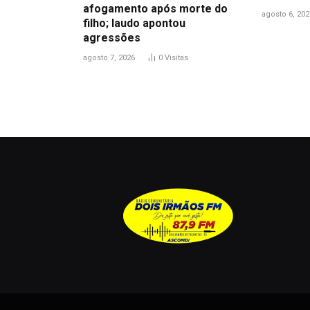
afogamento após morte do
agosto 6, 202
filho; laudo apontou
agressões
agosto 7, 2026
0
Visitas