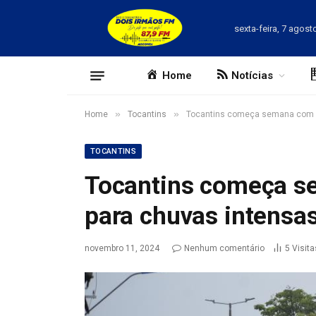
sexta-feira, 7 agost
Home
Notícias
»
»
Home
Tocantins
Tocantins começa semana com ale
TOCANTINS
Tocantins começa se
para chuvas intensas
novembro 11, 2024
Nenhum comentário
5
Visita