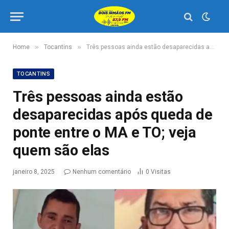
»
»
Home
Tocantins
Três pessoas ainda estão desaparecidas após queda de ponte entre o MA e TO; veja quem são elas
TOCANTINS
Três pessoas ainda estão
desaparecidas após queda de
ponte entre o MA e TO; veja
quem são elas
janeiro 8, 2025
Nenhum comentário
0
Visitas