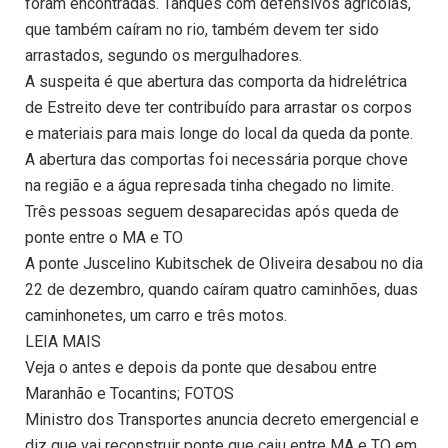
foram encontradas. Tanques com defensivos agrícolas,
que também caíram no rio, também devem ter sido
arrastados, segundo os mergulhadores.
A suspeita é que abertura das comporta da hidrelétrica
de Estreito deve ter contribuído para arrastar os corpos
e materiais para mais longe do local da queda da ponte.
A abertura das comportas foi necessária porque chove
na região e a água represada tinha chegado no limite.
Três pessoas seguem desaparecidas após queda de
ponte entre o MA e TO
A ponte Juscelino Kubitschek de Oliveira desabou no dia
22 de dezembro, quando caíram quatro caminhões, duas
caminhonetes, um carro e três motos.
LEIA MAIS
Veja o antes e depois da ponte que desabou entre
Maranhão e Tocantins; FOTOS
Ministro dos Transportes anuncia decreto emergencial e
diz que vai reconstruir ponte que caiu entre MA e TO em