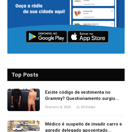
Top Posts
Existe código de vestimenta no
Grammy? Questionamento surgiu
após Bianca Censori, mulher de
fevereiro 8, 2025
53
Visitas
Kanye West, aparecer nua na
premiação
Médico é suspeito de invadir carro e
agredir delegado aposentado