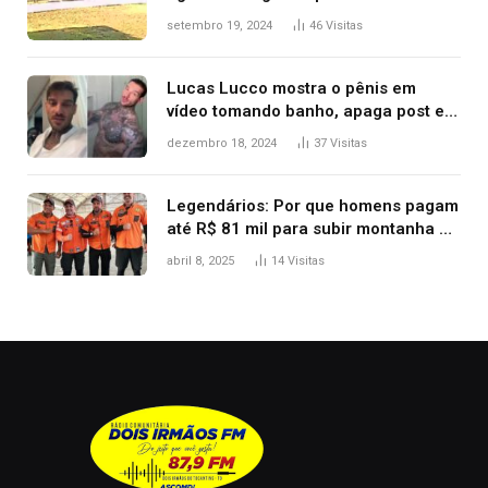
durante confusão no trânsito
setembro 19, 2024
46
Visitas
Lucas Lucco mostra o pênis em
vídeo tomando banho, apaga post e
diz ‘foi mal’
dezembro 18, 2024
37
Visitas
Legendários: Por que homens pagam
até R$ 81 mil para subir montanha e
melhorar casamento?
abril 8, 2025
14
Visitas