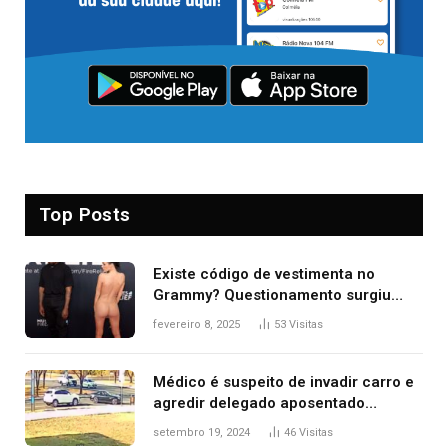
Top Posts
Existe código de vestimenta no
Grammy? Questionamento surgiu
após Bianca Censori, mulher de
fevereiro 8, 2025
53
Visitas
Kanye West, aparecer nua na
premiação
Médico é suspeito de invadir carro e
agredir delegado aposentado
durante confusão no trânsito
setembro 19, 2024
46
Visitas