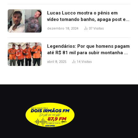
Lucas Lucco mostra o pênis em
vídeo tomando banho, apaga post e
diz ‘foi mal’
dezembro 18, 2024
37
Visitas
Legendários: Por que homens pagam
até R$ 81 mil para subir montanha e
melhorar casamento?
abril 8, 2025
14
Visitas