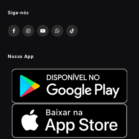
Siga-nós
Facebook
Instagram
YouTube
WhatsApp
TikTok
Nosso App