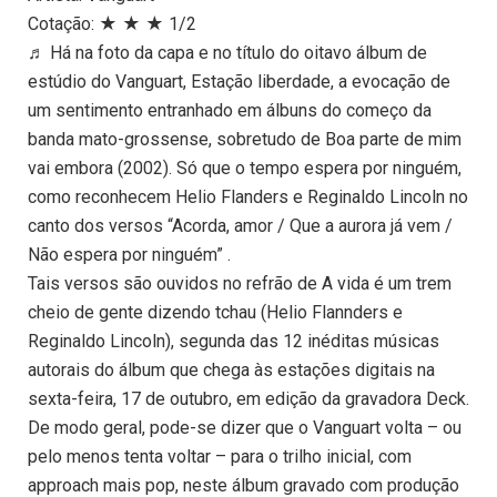
Cotação: ★ ★ ★ 1/2
♬ Há na foto da capa e no título do oitavo álbum de
estúdio do Vanguart, Estação liberdade, a evocação de
um sentimento entranhado em álbuns do começo da
banda mato-grossense, sobretudo de Boa parte de mim
vai embora (2002). Só que o tempo espera por ninguém,
como reconhecem Helio Flanders e Reginaldo Lincoln no
canto dos versos “Acorda, amor / Que a aurora já vem /
Não espera por ninguém” .
Tais versos são ouvidos no refrão de A vida é um trem
cheio de gente dizendo tchau (Helio Flannders e
Reginaldo Lincoln), segunda das 12 inéditas músicas
autorais do álbum que chega às estações digitais na
sexta-feira, 17 de outubro, em edição da gravadora Deck.
De modo geral, pode-se dizer que o Vanguart volta – ou
pelo menos tenta voltar – para o trilho inicial, com
approach mais pop, neste álbum gravado com produção