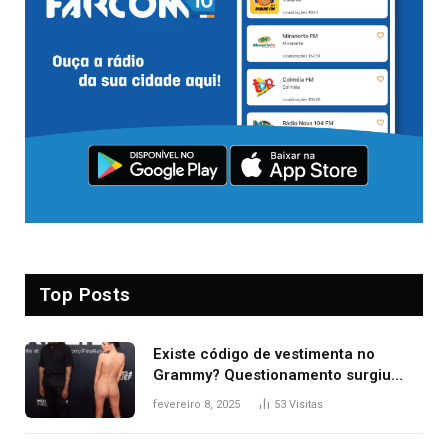
Top Posts
Existe código de vestimenta no
Grammy? Questionamento surgiu
após Bianca Censori, mulher de
fevereiro 8, 2025
53
Visitas
Kanye West, aparecer nua na
premiação