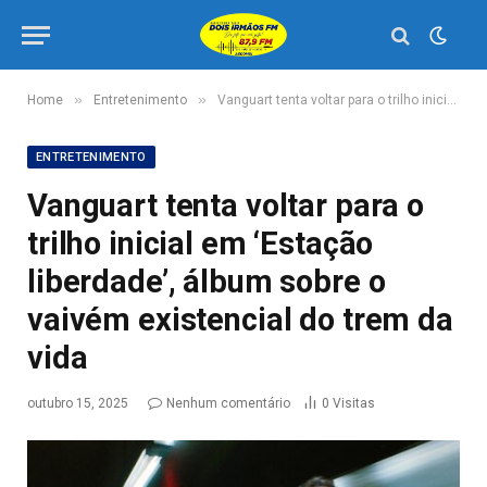
»
»
Home
Entretenimento
Vanguart tenta voltar para o trilho inicial em ‘Estação liberdade’, álbum sobre o vaivém existencial do trem da vida
ENTRETENIMENTO
Vanguart tenta voltar para o
trilho inicial em ‘Estação
liberdade’, álbum sobre o
vaivém existencial do trem da
vida
outubro 15, 2025
Nenhum comentário
0
Visitas