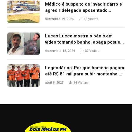
Médico é suspeito de invadir carro e
agredir delegado aposentado
durante confusão no trânsito
setembro 19, 2024
46
Visitas
Lucas Lucco mostra o pênis em
vídeo tomando banho, apaga post e
diz ‘foi mal’
dezembro 18, 2024
37
Visitas
Legendários: Por que homens pagam
até R$ 81 mil para subir montanha e
melhorar casamento?
abril 8, 2025
14
Visitas