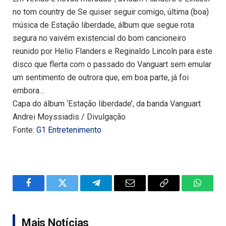
no tom country de Se quiser seguir comigo, última (boa)
música de Estação liberdade, álbum que segue rota
segura no vaivém existencial do bom cancioneiro
reunido por Helio Flanders e Reginaldo Lincoln para este
disco que flerta com o passado do Vanguart sem emular
um sentimento de outrora que, em boa parte, já foi
embora…
Capa do álbum ‘Estação liberdade’, da banda Vanguart
Andrei Moyssiadis / Divulgação
Fonte:
G1 Entretenimento
Facebook
Twitter
Telegram
Email
Copy
WhatsA
Link
Mais Notícias