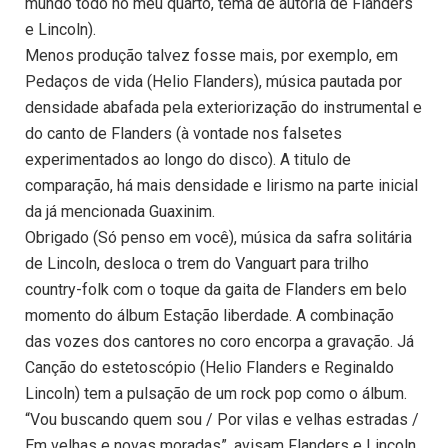
mundo todo no meu quarto, tema de autoria de Flanders
e Lincoln).
Menos produção talvez fosse mais, por exemplo, em
Pedaços de vida (Helio Flanders), música pautada por
densidade abafada pela exteriorização do instrumental e
do canto de Flanders (à vontade nos falsetes
experimentados ao longo do disco). A titulo de
comparação, há mais densidade e lirismo na parte inicial
da já mencionada Guaxinim.
Obrigado (Só penso em você), música da safra solitária
de Lincoln, desloca o trem do Vanguart para trilho
country-folk com o toque da gaita de Flanders em belo
momento do álbum Estação liberdade. A combinação
das vozes dos cantores no coro encorpa a gravação. Já
Canção do estetoscópio (Helio Flanders e Reginaldo
Lincoln) tem a pulsação de um rock pop como o álbum.
“Vou buscando quem sou / Por vilas e velhas estradas /
Em velhas e novas moradas”, avisam Flanders e Lincoln