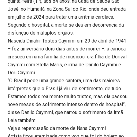
quinta-feira (1º), aos 84 anos, na Casa de Saúde São
José, no Humaitá, na Zona Sul do Rio, onde deu entrada
em julho de 2024 para tratar uma arritmia cardíaca.
Segundo o hospital, a morte se deu em decorrência da
disfunção de múltiplos órgãos.
Nascida Dinahir Tostes Caymmi em 29 de abril de 1941
– fez aniversário dois dias antes de morrer –, a carioca
cresceu em uma família de músicos: era filha de Dorival
Caymmi com Stella Maris, e irmã de Danilo Caymmi e
Dori Caymmi.
“O Brasil pede uma grande cantora, uma das maiores
intérpretes que o Brasil já viu, de sentimento, de tudo.
Estamos todos realmente muito tristes, mas ela passou
nove meses de sofrimento intenso dentro de hospital”,
disse Danilo Caymmi, que narrou o sofrimento da irmã.
Leia também:
Veja a repercussão da morte de Nana Caymmi
Artista ficou eternizada como voz que foi do bolero ao