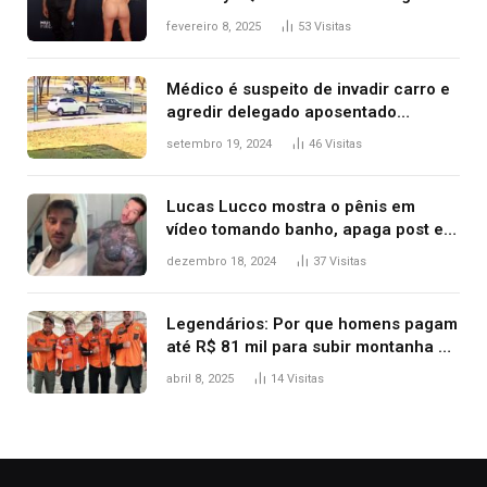
após Bianca Censori, mulher de
fevereiro 8, 2025
53
Visitas
Kanye West, aparecer nua na
premiação
Médico é suspeito de invadir carro e
agredir delegado aposentado
durante confusão no trânsito
setembro 19, 2024
46
Visitas
Lucas Lucco mostra o pênis em
vídeo tomando banho, apaga post e
diz ‘foi mal’
dezembro 18, 2024
37
Visitas
Legendários: Por que homens pagam
até R$ 81 mil para subir montanha e
melhorar casamento?
abril 8, 2025
14
Visitas