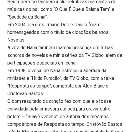
Seu repertório também inclui releituras marcantes de
músicas do pai, como “O Que É Que a Baiana Tem” e
“Saudade da Bahia”.
Em 2004, ela e os irmãos Dori e Danilo foram
homenageados com o título de cidadãos baianos.
Novelas
A voz de Nana também marcou presença em trilhas
sonoras de novelas e minisséries da TV Globo, além de
participações especiais em cena.
Em 1998, o vocal de Nana estrelou a abertura da
minissérie “Hilda Furacão”, da TV Globo, com a faixa
“Resposta ao tempo”, composta por Aldir Blanc e
Cristovão Bastos.
O bom resultado da canção fez com que ela fosse
convidada pela emissora carioca para gravar outro
bolero – “Suave veneno”, de autoria dos mesmos
compositores de Resposta ao tempo, Cristóvão Bastos
e Aldir Blanc – para a abertura da novela intitulada Suave