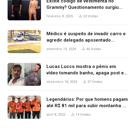
Existe código de vestimenta no
Grammy? Questionamento surgiu
após Bianca Censori, mulher de
fevereiro 8, 2025
53
Visitas
Kanye West, aparecer nua na
premiação
Médico é suspeito de invadir carro e
agredir delegado aposentado
durante confusão no trânsito
setembro 19, 2024
46
Visitas
Lucas Lucco mostra o pênis em
vídeo tomando banho, apaga post e
diz ‘foi mal’
dezembro 18, 2024
37
Visitas
Legendários: Por que homens pagam
até R$ 81 mil para subir montanha e
melhorar casamento?
abril 8, 2025
14
Visitas