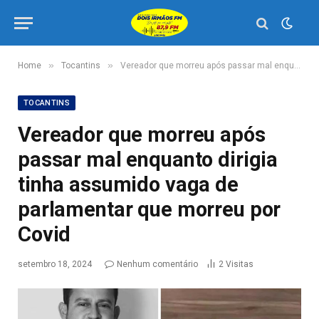
»
»
Home
Tocantins
Vereador que morreu após passar mal enquanto dirigia tinha assumido vaga de parlamentar que morreu por Covid
TOCANTINS
Vereador que morreu após
passar mal enquanto dirigia
tinha assumido vaga de
parlamentar que morreu por
Covid
setembro 18, 2024
Nenhum comentário
2
Visitas