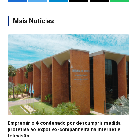
Facebook
Twitter
Telegram
Email
Copy
WhatsA
Link
Mais Notícias
Empresário é condenado por descumprir medida
protetiva ao expor ex-companheira na internet e
televisão