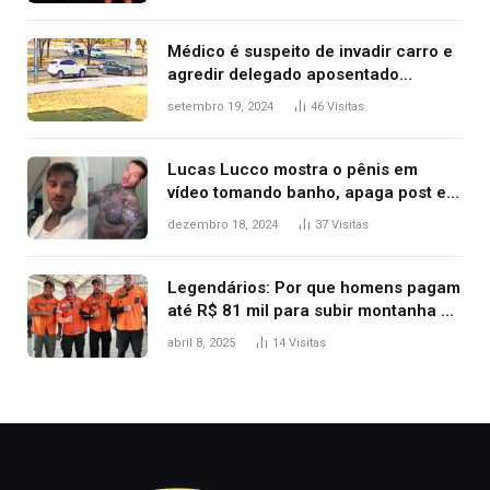
Kanye West, aparecer nua na
premiação
Médico é suspeito de invadir carro e
agredir delegado aposentado
durante confusão no trânsito
setembro 19, 2024
46
Visitas
Lucas Lucco mostra o pênis em
vídeo tomando banho, apaga post e
diz ‘foi mal’
dezembro 18, 2024
37
Visitas
Legendários: Por que homens pagam
até R$ 81 mil para subir montanha e
melhorar casamento?
abril 8, 2025
14
Visitas