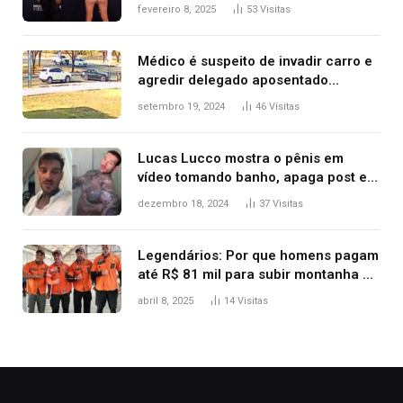
após Bianca Censori, mulher de
fevereiro 8, 2025
53
Visitas
Kanye West, aparecer nua na
premiação
Médico é suspeito de invadir carro e
agredir delegado aposentado
durante confusão no trânsito
setembro 19, 2024
46
Visitas
Lucas Lucco mostra o pênis em
vídeo tomando banho, apaga post e
diz ‘foi mal’
dezembro 18, 2024
37
Visitas
Legendários: Por que homens pagam
até R$ 81 mil para subir montanha e
melhorar casamento?
abril 8, 2025
14
Visitas