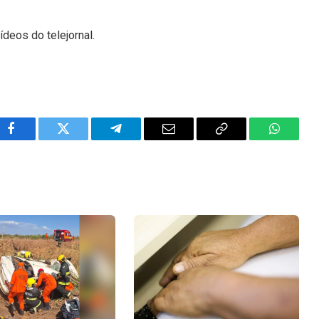
ídeos do telejornal.
Facebook
Twitter
Telegram
Email
Copy
WhatsA
Link