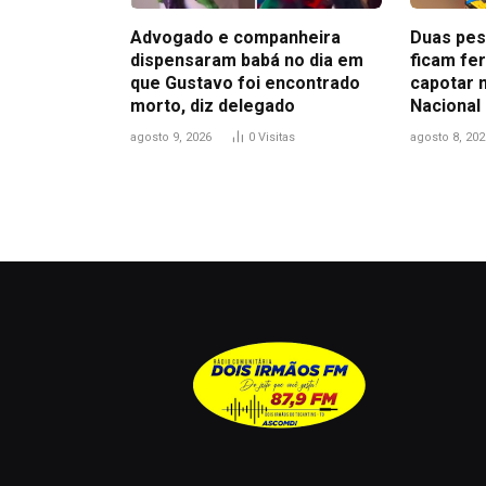
Advogado e companheira
Duas pes
dispensaram babá no dia em
ficam fe
que Gustavo foi encontrado
capotar 
morto, diz delegado
Nacional
agosto 9, 2026
0
Visitas
agosto 8, 202