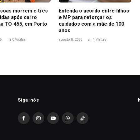
soas morrem e três
Entenda o acordo entre filhos
ridas após carro
e MP para reforçar os
na TO-455, em Porto
cuidados com a mãe de 100
anos
6
0
Visitas
agosto 8, 2026
1
Visitas
Siga-nós
Facebook
Instagram
YouTube
WhatsApp
TikTok