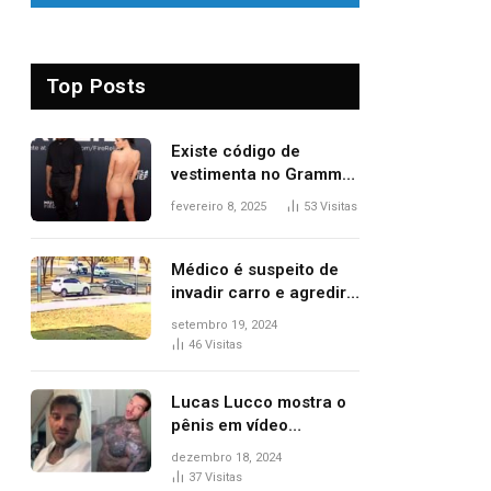
Top Posts
Existe código de
vestimenta no Grammy?
Questionamento surgiu
fevereiro 8, 2025
53
Visitas
após Bianca Censori,
mulher de Kanye West,
aparecer nua na
Médico é suspeito de
premiação
invadir carro e agredir
delegado aposentado
setembro 19, 2024
durante confusão no
46
Visitas
trânsito
Lucas Lucco mostra o
pênis em vídeo
tomando banho, apaga
dezembro 18, 2024
post e diz ‘foi mal’
37
Visitas