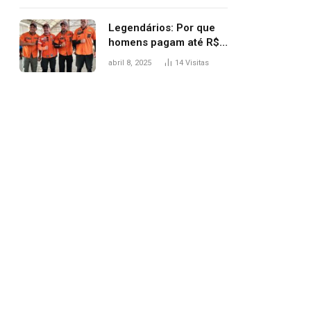
Legendários: Por que
homens pagam até R$
81 mil para subir
abril 8, 2025
14
Visitas
montanha e melhorar
casamento?
pp