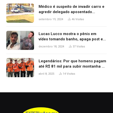
premiação
Médico é suspeito de invadir carro e
agredir delegado aposentado
durante confusão no trânsito
setembro 19, 2024
46
Visitas
Lucas Lucco mostra o pênis em
vídeo tomando banho, apaga post e
diz ‘foi mal’
dezembro 18, 2024
37
Visitas
Legendários: Por que homens pagam
até R$ 81 mil para subir montanha e
melhorar casamento?
abril 8, 2025
14
Visitas