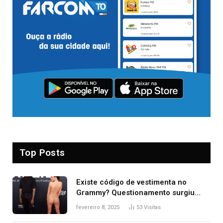
Top Posts
Existe código de vestimenta no
Grammy? Questionamento surgiu
após Bianca Censori, mulher de
fevereiro 8, 2025
53
Visitas
Kanye West, aparecer nua na