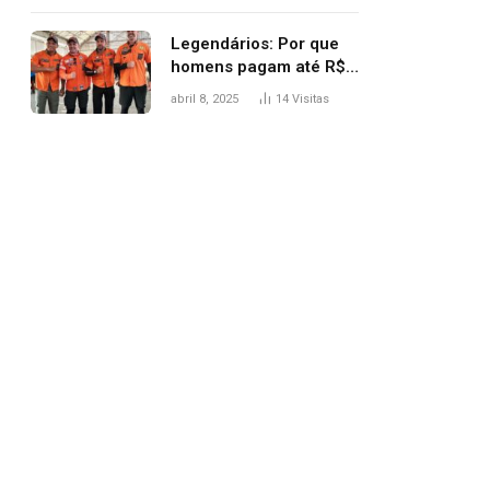
Legendários: Por que
homens pagam até R$
81 mil para subir
abril 8, 2025
14
Visitas
montanha e melhorar
casamento?
pp