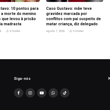
tavo: 10 pontos para
Caso Gustavo: mãe teve
 a morte do menino
gravidez marcada por
 que levou à prisão
conflitos com pai suspeito de
 da madrasta
matar criança, diz delegado
6
0
Visitas
agosto 7, 2026
0
Visitas
Siga-nós
Facebook
Instagram
YouTube
WhatsApp
TikTok