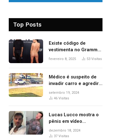
Top Posts
Existe código de
vestimenta no Grammy?
Questionamento surgiu
fevereiro 8, 2025
53
Visitas
após Bianca Censori,
mulher de Kanye West,
aparecer nua na
Médico é suspeito de
premiação
invadir carro e agredir
delegado aposentado
setembro 19, 2024
durante confusão no
46
Visitas
trânsito
Lucas Lucco mostra o
pênis em vídeo
tomando banho, apaga
dezembro 18, 2024
post e diz ‘foi mal’
37
Visitas