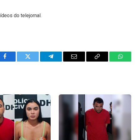
ídeos do telejornal.
Facebook
Twitter
Telegram
Email
Copy
WhatsA
Link