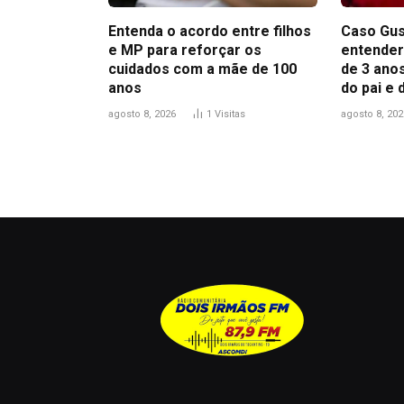
Entenda o acordo entre filhos
Caso Gus
e MP para reforçar os
entender
cuidados com a mãe de 100
de 3 anos
anos
do pai e
agosto 8, 2026
1
Visitas
agosto 8, 202