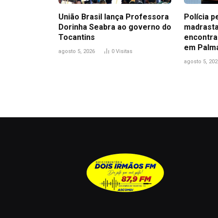
União Brasil lança Professora
Polícia p
Dorinha Seabra ao governo do
madrasta
Tocantins
encontra
em Palm
agosto 5, 2026
0
Visitas
agosto 5, 202