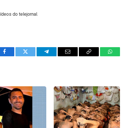
ídeos do telejornal.
Facebook
Twitter
Telegram
Email
Copy
WhatsA
Link