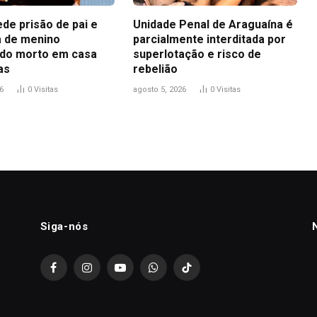
ede prisão de pai e
Unidade Penal de Araguaína é
 de menino
parcialmente interditada por
do morto em casa
superlotação e risco de
as
rebelião
6
0
Visitas
agosto 5, 2026
0
Visitas
Siga-nós
Facebook
Instagram
YouTube
WhatsApp
TikTok