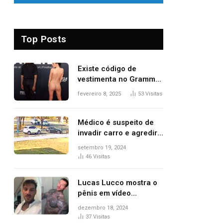
Top Posts
Existe código de
vestimenta no Grammy?
Questionamento surgiu
fevereiro 8, 2025
53
Visitas
após Bianca Censori,
mulher de Kanye West,
aparecer nua na
Médico é suspeito de
premiação
invadir carro e agredir
delegado aposentado
setembro 19, 2024
durante confusão no
46
Visitas
trânsito
Lucas Lucco mostra o
pênis em vídeo
tomando banho, apaga
dezembro 18, 2024
post e diz ‘foi mal’
37
Visitas