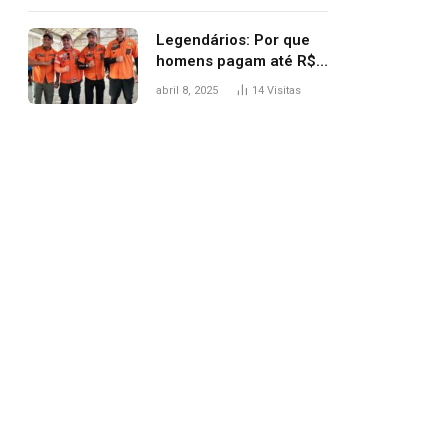
Legendários: Por que
homens pagam até R$
81 mil para subir
abril 8, 2025
14
Visitas
montanha e melhorar
casamento?
pp