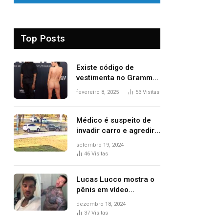
Top Posts
Existe código de
vestimenta no Grammy?
Questionamento surgiu
fevereiro 8, 2025
53
Visitas
após Bianca Censori,
mulher de Kanye West,
aparecer nua na
Médico é suspeito de
premiação
invadir carro e agredir
delegado aposentado
setembro 19, 2024
durante confusão no
46
Visitas
trânsito
Lucas Lucco mostra o
pênis em vídeo
tomando banho, apaga
dezembro 18, 2024
post e diz ‘foi mal’
37
Visitas