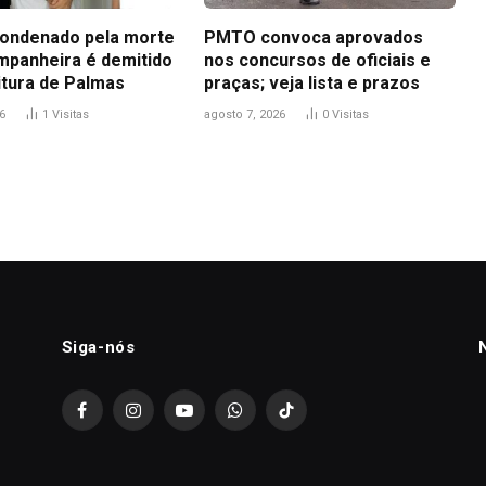
ondenado pela morte
PMTO convoca aprovados
mpanheira é demitido
nos concursos de oficiais e
itura de Palmas
praças; veja lista e prazos
6
1
Visitas
agosto 7, 2026
0
Visitas
Siga-nós
Facebook
Instagram
YouTube
WhatsApp
TikTok