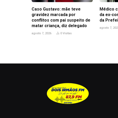
Caso Gustavo: mãe teve
Médico c
gravidez marcada por
da ex-co
conflitos com pai suspeito de
da Prefe
matar criança, diz delegado
agosto 7, 202
agosto 7, 2026
0
Visitas