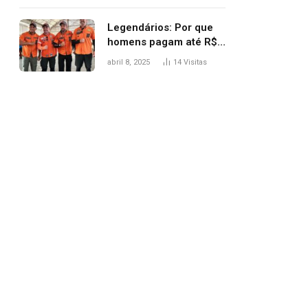
Legendários: Por que
homens pagam até R$
81 mil para subir
abril 8, 2025
14
Visitas
montanha e melhorar
casamento?
pp