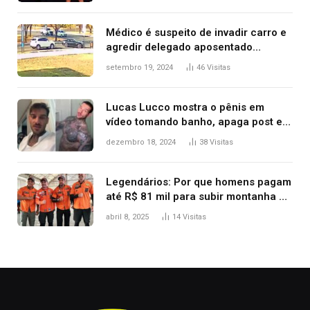
Kanye West, aparecer nua na
premiação
Médico é suspeito de invadir carro e
agredir delegado aposentado
durante confusão no trânsito
setembro 19, 2024
46
Visitas
Lucas Lucco mostra o pênis em
vídeo tomando banho, apaga post e
diz ‘foi mal’
dezembro 18, 2024
38
Visitas
Legendários: Por que homens pagam
até R$ 81 mil para subir montanha e
melhorar casamento?
abril 8, 2025
14
Visitas