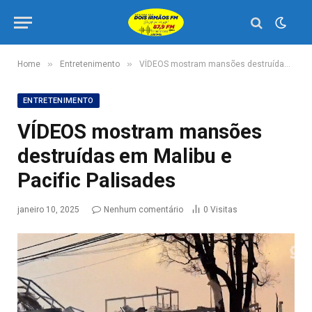
»
»
Home
Entretenimento
VÍDEOS mostram mansões destruídas em Malibu e Pacific Palisades
ENTRETENIMENTO
VÍDEOS mostram mansões
destruídas em Malibu e
Pacific Palisades
janeiro 10, 2025
Nenhum comentário
0
Visitas