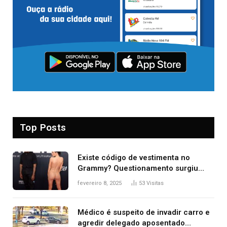
Top Posts
Existe código de vestimenta no
Grammy? Questionamento surgiu
após Bianca Censori, mulher de
fevereiro 8, 2025
53
Visitas
Kanye West, aparecer nua na
premiação
Médico é suspeito de invadir carro e
agredir delegado aposentado