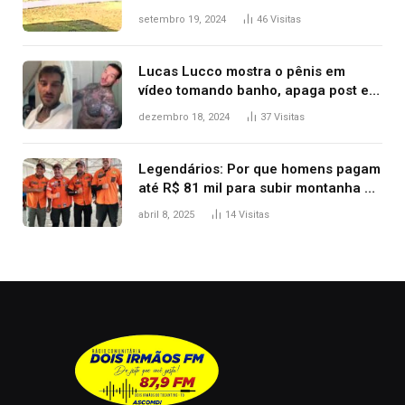
durante confusão no trânsito
setembro 19, 2024
46
Visitas
Lucas Lucco mostra o pênis em
vídeo tomando banho, apaga post e
diz ‘foi mal’
dezembro 18, 2024
37
Visitas
Legendários: Por que homens pagam
até R$ 81 mil para subir montanha e
melhorar casamento?
abril 8, 2025
14
Visitas