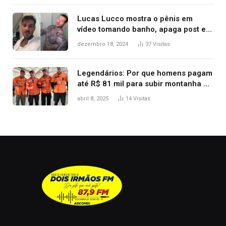
Lucas Lucco mostra o pênis em
vídeo tomando banho, apaga post e
diz ‘foi mal’
dezembro 18, 2024
37
Visitas
Legendários: Por que homens pagam
até R$ 81 mil para subir montanha e
melhorar casamento?
abril 8, 2025
14
Visitas