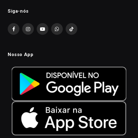
Siga-nós
Facebook
Instagram
YouTube
WhatsApp
TikTok
Nosso App