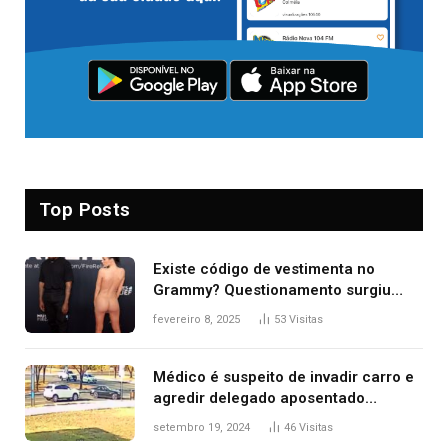
Top Posts
Existe código de vestimenta no
Grammy? Questionamento surgiu
após Bianca Censori, mulher de
fevereiro 8, 2025
53
Visitas
Kanye West, aparecer nua na
premiação
Médico é suspeito de invadir carro e
agredir delegado aposentado
durante confusão no trânsito
setembro 19, 2024
46
Visitas